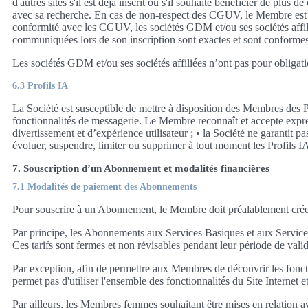
d'autres sites s'il est déjà inscrit ou s'il souhaite bénéficier de plu
avec sa recherche. En cas de non-respect des CGUV, le Membre est inf
conformité avec les CGUV, les sociétés GDM et/ou ses sociétés affilié
communiquées lors de son inscription sont exactes et sont conformes
Les sociétés GDM et/ou ses sociétés affiliées n’ont pas pour obligati
6.3 Profils IA
La Société est susceptible de mettre à disposition des Membres des Pr
fonctionnalités de messagerie. Le Membre reconnaît et accepte expres
divertissement et d’expérience utilisateur ; • la Société ne garantit p
évoluer, suspendre, limiter ou supprimer à tout moment les Profils IA
7. Souscription d’un Abonnement et modalités financières
7.1 Modalités de paiement des Abonnements
Pour souscrire à un Abonnement, le Membre doit préalablement cré
Par principe, les Abonnements aux Services Basiques et aux Services
Ces tarifs sont fermes et non révisables pendant leur période de val
Par exception, afin de permettre aux Membres de découvrir les fonctio
permet pas d'utiliser l'ensemble des fonctionnalités du Site Internet
Par ailleurs, les Membres femmes souhaitant être mises en relation 