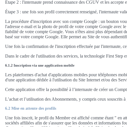
Étape 2 : l'internaute prend connaissance des CGUV et les accepte en co
Étape 3 : une fois son profil correctement renseigné, l'internaute vali
La procédure d'inscription avec son compte Google : un bouton vous 
l'adresse e-mail et la photo de profil de votre compte Google avec le t
fiabilité de votre compte Google. Vous n'êtes ainsi plus dépendant de 
basé sur votre compte Google. Elle permet au Site de vous authentifi
Une fois la confirmation de l'inscription effectuée par l'internaute, 
Dans le cadre de l'utilisation des services, la technologie First Ste
6.1.2 Inscription via une application mobile
Les plateformes d'achat d'applications mobiles pour téléphones mobi
d'une application dédiée à l'utilisation du Site Internet et/ou des Se
Cette application offre la possibilité à l’internaute de créer un Co
L’achat et l’utilisation des Abonnements, y compris ceux souscrits 
6.2 Mise en attente des profils
Une fois inscrit, le profil du Membre est affiché comme étant " en att
sociétés affiliées afin de s'assurer que les données et informations fo