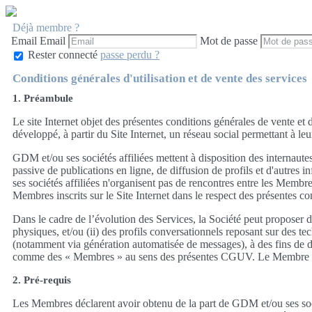
Déjà membre ?
Email
Email
Mot de passe
Rester connecté
passe perdu ?
Conditions générales d'utilisation et de vente des services
1. Préambule
Le site Internet objet des présentes conditions générales de vente et d
développé, à partir du Site Internet, un réseau social permettant à leu
GDM et/ou ses sociétés affiliées mettent à disposition des internaut
passive de publications en ligne, de diffusion de profils et d'autres
ses sociétés affiliées n'organisent pas de rencontres entre les Membr
Membres inscrits sur le Site Internet dans le respect des présentes c
Dans le cadre de l’évolution des Services, la Société peut proposer
physiques, et/ou (ii) des profils conversationnels reposant sur des te
(notamment via génération automatisée de messages), à des fins de div
comme des « Membres » au sens des présentes CGUV. Le Membre est info
2. Pré-requis
Les Membres déclarent avoir obtenu de la part de GDM et/ou ses socié