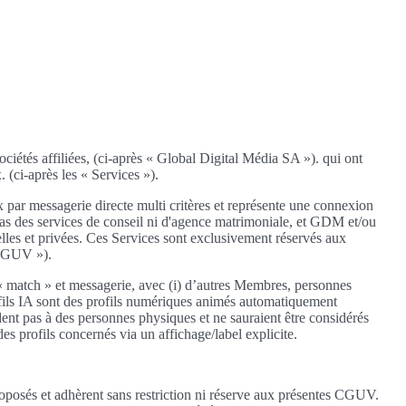
sociétés affiliées, (ci-après « Global Digital Média SA »). qui ont
 (ci-après les « Services »).
 par messagerie directe multi critères et représente une connexion
t pas des services de conseil ni d'agence matrimoniale, et GDM et/ou
elles et privées. Ces Services sont exclusivement réservés aux
« CGUV »).
« match » et messagerie, avec (i) d’autres Membres, personnes
 Profils IA sont des profils numériques animés automatiquement
dent pas à des personnes physiques et ne sauraient être considérés
 profils concernés via un affichage/label explicite.
roposés et adhèrent sans restriction ni réserve aux présentes CGUV.