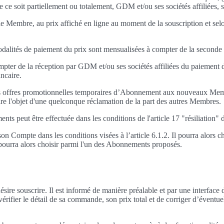
ue ce soit partiellement ou totalement, GDM et/ou ses sociétés affiliées, s
Membre, au prix affiché en ligne au moment de la souscription et selon 
odalités de paiement du prix sont mensualisées à compter de la seconde
ompter de la réception par GDM et/ou ses sociétés affiliées du paieme
ncaire.
r des offres promotionnelles temporaires d’Abonnement aux nouveaux Me
ire l'objet d'une quelconque réclamation de la part des autres Membres.
ts peut être effectuée dans les conditions de l'article 17 "résiliation
n Compte dans les conditions visées à l’article 6.1.2. Il pourra alor
l pourra alors choisir parmi l'un des Abonnements proposés.
sire souscrire. Il est informé de manière préalable et par une interfa
rifier le détail de sa commande, son prix total et de corriger d’éventue