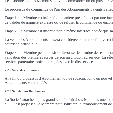
Les Abonnés ou les Membres peuvent commander un ou plusieurs Abonn
Le processus de commande de l'un des Abonnements payants s'effect
Étape 1 : le Membre est informé de manière préalable et par une inter
de valider de manière expresse ou de refuser la commande ou encor
Étape 2 : le Membre est informé par la même interface dédiée que 
La vente des Abonnements ne sera considérée comme définitive (et l
courrier électronique.
Étape 3 : le Membre peut choisir de favoriser le nombre de ses interac
validation des premières étapes de son inscription au service. La sé
services partenaires soient partagées avec lesdits services.
7.2.2 Suivi de commande
A la fin du processus d'Abonnement ou de souscription d'un nouvel A
Abonnements commandés.
7.2.3 Satisfait ou Remboursé
La Société attache le plus grand soin à offrir à ses Membres une expér
qui lui est proposée, le Membre peut solliciter un remboursement de l