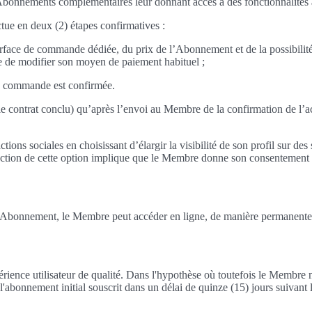
ements complémentaires leur donnant accès à des fonctionnalités avanc
ue en deux (2) étapes confirmatives :
face de commande dédiée, du prix de l’Abonnement et de la possibilité qu
e de modifier son moyen de paiement habituel ;
sa commande est confirmée.
e contrat conclu) qu’après l’envoi au Membre de la confirmation de l’a
tions sociales en choisissant d’élargir la visibilité de son profil sur d
lection de cette option implique que le Membre donne son consentement e
bonnement, le Membre peut accéder en ligne, de manière permanente sur
ience utilisateur de qualité. Dans l'hypothèse où toutefois le Membre n'a
'abonnement initial souscrit dans un délai de quinze (15) jours suivant l