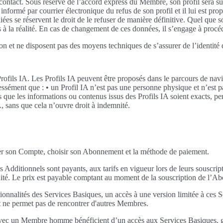
s de contact. Sous réserve de l’accord express du Membre, son profil sera s
ormé par courrier électronique du refus de son profil et il lui est prop
es se réservent le droit de le refuser de manière définitive. Quel que s
 à la réalité. En cas de changement de ces données, il s’engage à proc
on et ne disposent pas des moyens techniques de s’assurer de l’identité 
ofils IA. Les Profils IA peuvent être proposés dans le parcours de navig
sément que : • un Profil IA n’est pas une personne physique et n’est p
as que les informations ou contenus issus des Profils IA soient exacts, pe
, sans que cela n’ouvre droit à indemnité.
er son Compte, choisir son Abonnement et la méthode de paiement.
 Additionnels sont payants, aux tarifs en vigueur lors de leurs souscri
idité. Le prix est payable comptant au moment de la souscription de l’A
nnalités des Services Basiques, un accès à une version limitée à ces Ser
 et ne permet pas de rencontrer d'autres Membres.
avec un Membre homme bénéficient d’un accès aux Services Basiques, grat