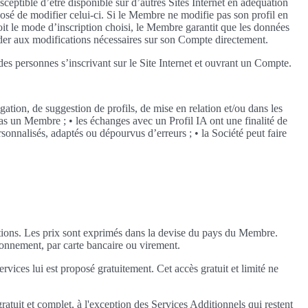
usceptible d’être disponible sur d’autres Sites Internet en adéquation
osé de modifier celui-ci. Si le Membre ne modifie pas son profil en
oit le mode d’inscription choisi, le Membre garantit que les données
éder aux modifications nécessaires sur son Compte directement.
des personnes s’inscrivant sur le Site Internet et ouvrant un Compte.
ation, de suggestion de profils, de mise en relation et/ou dans les
as un Membre ; • les échanges avec un Profil IA ont une finalité de
rsonnalisés, adaptés ou dépourvus d’erreurs ; • la Société peut faire
ptions. Les prix sont exprimés dans la devise du pays du Membre.
bonnement, par carte bancaire ou virement.
vices lui est proposé gratuitement. Cet accès gratuit et limité ne
uit et complet, à l'exception des Services Additionnels qui restent