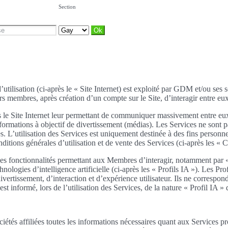
Section
’utilisation (ci-après le « Site Internet) est exploité par GDM et/ou ses 
rs membres, après création d’un compte sur le Site, d’interagir entre eux.
es le Site Internet leur permettant de communiquer massivement entre eux
 informations à objectif de divertissement (médias). Les Services ne son
es. L’utilisation des Services est uniquement destinée à des fins personn
onditions générales d’utilisation et de vente des Services (ci-après les 
 des fonctionnalités permettant aux Membres d’interagir, notamment par 
chnologies d’intelligence artificielle (ci-après les « Profils IA »). Les
ertissement, d’interaction et d’expérience utilisateur. Ils ne correspon
rmé, lors de l’utilisation des Services, de la nature « Profil IA » des
tés affiliées toutes les informations nécessaires quant aux Services p