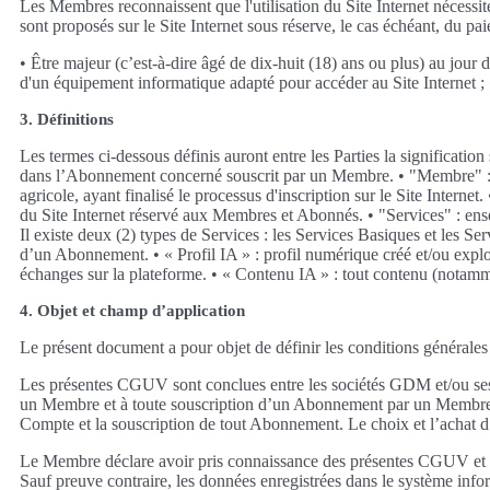
Les Membres reconnaissent que l'utilisation du Site Internet nécessi
sont proposés sur le Site Internet sous réserve, le cas échéant, du p
• Être majeur (c’est-à-dire âgé de dix-huit (18) ans ou plus) au jour d
d'un équipement informatique adapté pour accéder au Site Internet ; 
3. Définitions
Les termes ci-dessous définis auront entre les Parties la significat
dans l’Abonnement concerné souscrit par un Membre. • "Membre" : tout
agricole, ayant finalisé le processus d'inscription sur le Site Inte
du Site Internet réservé aux Membres et Abonnés. • "Services" : ens
Il existe deux (2) types de Services : les Services Basiques et les S
d’un Abonnement. • « Profil IA » : profil numérique créé et/ou exploit
échanges sur la plateforme. • « Contenu IA » : tout contenu (notamme
4. Objet et champ d’application
Le présent document a pour objet de définir les conditions générales
Les présentes CGUV sont conclues entre les sociétés GDM et/ou ses so
un Membre et à toute souscription d’un Abonnement par un Membre 
Compte et la souscription de tout Abonnement. Le choix et l’achat 
Le Membre déclare avoir pris connaissance des présentes CGUV et les
Sauf preuve contraire, les données enregistrées dans le système info