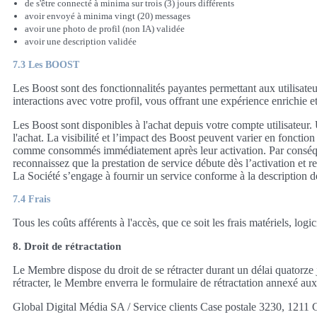
de s'être connecté à minima sur trois (3) jours différents
avoir envoyé à minima vingt (20) messages
avoir une photo de profil (non IA) validée
avoir une description validée
7.3 Les BOOST
Les Boost sont des fonctionnalités payantes permettant aux utilisateurs
interactions avec votre profil, vous offrant une expérience enrichie 
Les Boost sont disponibles à l'achat depuis votre compte utilisateur.
l'achat. La visibilité et l’impact des Boost peuvent varier en fonctio
comme consommés immédiatement après leur activation. Par conséquent
reconnaissez que la prestation de service débute dès l’activation et
La Société s’engage à fournir un service conforme à la description de
7.4 Frais
Tous les coûts afférents à l'accès, que ce soit les frais matériels, lo
8. Droit de rétractation
Le Membre dispose du droit de se rétracter durant un délai quatorze 
rétracter, le Membre enverra le formulaire de rétractation annexé a
Global Digital Média SA / Service clients Case postale 3230, 1211 