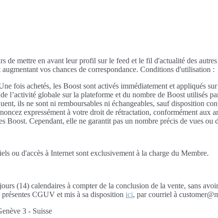
 de mettre en avant leur profil sur le feed et le fil d'actualité des autr
et augmentant vos chances de correspondance. Conditions d'utilisation :
 Une fois achetés, les Boost sont activés immédiatement et appliqués sur
n de l’activité globale sur la plateforme et du nombre de Boost utilisés p
, ils ne sont ni remboursables ni échangeables, sauf disposition contra
 renoncez expressément à votre droit de rétractation, conformément aux a
s Boost. Cependant, elle ne garantit pas un nombre précis de vues ou d’i
giciels ou d'accès à Internet sont exclusivement à la charge du Membre.
jours (14) calendaires à compter de la conclusion de la vente, sans avo
ux présentes CGUV et mis à sa disposition
ici
, par courriel à customer@m
Genève 3 - Suisse