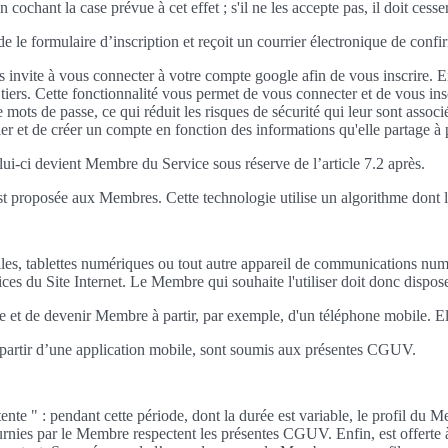
chant la case prévue à cet effet ; s'il ne les accepte pas, il doit cesser
de le formulaire d’inscription et reçoit un courrier électronique de confi
invite à vous connecter à votre compte google afin de vous inscrire. E
iers. Cette fonctionnalité vous permet de vous connecter et de vous inscri
mots de passe, ce qui réduit les risques de sécurité qui leur sont associé
er et de créer un compte en fonction des informations qu'elle partage à
celui-ci devient Membre du Service sous réserve de l’article 7.2 après.
p est proposée aux Membres. Cette technologie utilise un algorithme dont 
les, tablettes numériques ou tout autre appareil de communications num
rvices du Site Internet. Le Membre qui souhaite l'utiliser doit donc dispo
mpte et de devenir Membre à partir, par exemple, d'un téléphone mobile.
à partir d’une application mobile, sont soumis aux présentes CGUV.
ente " : pendant cette période, dont la durée est variable, le profil du M
urnies par le Membre respectent les présentes CGUV. Enfin, est offerte à l