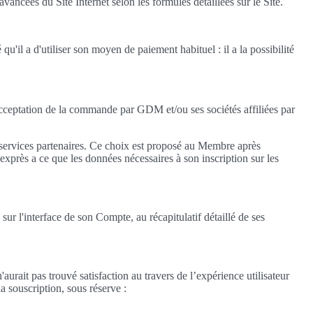
ées du Site Internet selon les formules détaillées sur le Site.
'il a d'utiliser son moyen de paiement habituel : il a la possibilité
cceptation de la commande par GDM et/ou ses sociétés affiliées par
es services partenaires. Ce choix est proposé au Membre après
xprès a ce que les données nécessaires à son inscription sur les
 l'interface de son Compte, au récapitulatif détaillé de ses
urait pas trouvé satisfaction au travers de l’expérience utilisateur
a souscription, sous réserve :