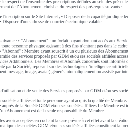
te le respect de l'ensemble des prescriptions définies au sein des prés
aiement de l’Abonnement choisi et du respect des pré-requis suivants :
e l'inscription sur le Site Internet ; • Disposer de la capacité juridiqu
• Disposer d'une adresse de courrier électronique valable.
ion suivante : • "Abonnement" : un forfait payant donnant accès aux Serv
e personne physique agissant à des fins n’entrant pas dans le cadre de 
rnet. • "Abonné" : Membre ayant souscrit à un ou plusieurs des Abonneme
emble des services proposés par GDM et/ou ses sociétés affiliées access
ervices Additionnels. Les Membres et Abonnés concernés sont informés de 
é par la Société, reposant sur des technologies d’intelligence artificiel
nt message, image, avatar) généré automatiquement ou assisté par intell
 d'utilisation et de vente des Services proposés par GDM et/ou ses socié
ciétés affiliées et toute personne ayant acquis la qualité de Membre. E
auprès de la Société GDM et/ou ses sociétés affiliées Le Membre est 
d’un Abonnement est de la seule responsabilité du Membre.
 avoir acceptées en cochant la case prévue à cet effet avant la créat
rmatique des sociétés GDM et/ou ses sociétés affiliées constituent la p