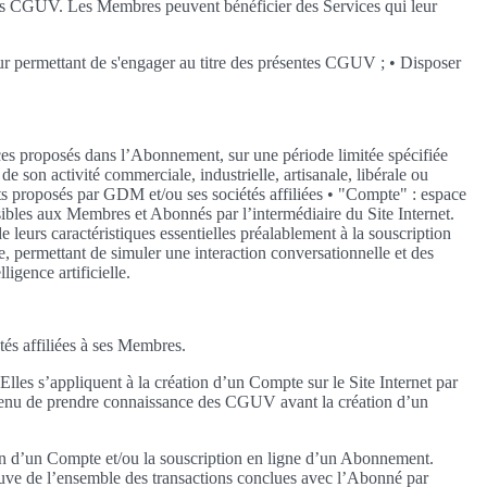
entes CGUV. Les Membres peuvent bénéficier des Services qui leur
e leur permettant de s'engager au titre des présentes CGUV ; • Disposer
ices proposés dans l’Abonnement, sur une période limitée spécifiée
son activité commerciale, industrielle, artisanale, libérale ou
nts proposés par GDM et/ou ses sociétés affiliées • "Compte" : espace
ibles aux Membres et Abonnés par l’intermédiaire du Site Internet.
leurs caractéristiques essentielles préalablement à la souscription
le, permettant de simuler une interaction conversationnelle et des
igence artificielle.
tés affiliées à ses Membres.
lles s’appliquent à la création d’un Compte sur le Site Internet par
tenu de prendre connaissance des CGUV avant la création d’un
ion d’un Compte et/ou la souscription en ligne d’un Abonnement.
reuve de l’ensemble des transactions conclues avec l’Abonné par