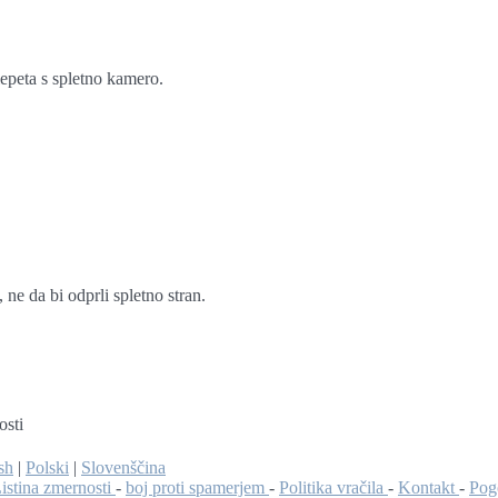
lepeta s spletno kamero.
ne da bi odprli spletno stran.
osti
sh
|
Polski
|
Slovenščina
istina zmernosti
-
boj proti spamerjem
-
Politika vračila
-
Kontakt
-
Pog