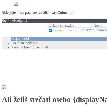
Sklepajte nova poznanstva blizu vas
Columbus
Ste že včlanjeni?
Ste pozabili vaše 
Ostanite prijavljeni
Gej zmenki
Lokalna srečanja
Zmenki brez obveznosti
Ali želiš srečati osebo {display