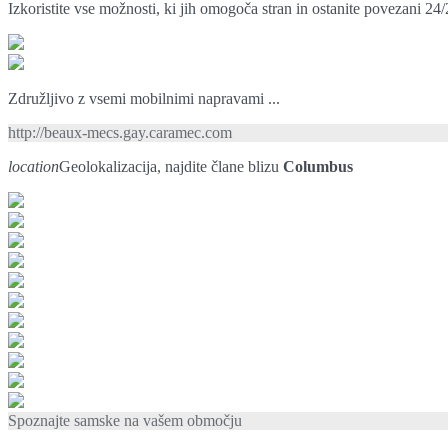
Izkoristite vse možnosti, ki jih omogoča stran in ostanite povezani 24/
Združljivo z vsemi mobilnimi napravami ...
http://beaux-mecs.gay.caramec.com
location
Geolokalizacija, najdite člane blizu
Columbus
Spoznajte samske na vašem območju