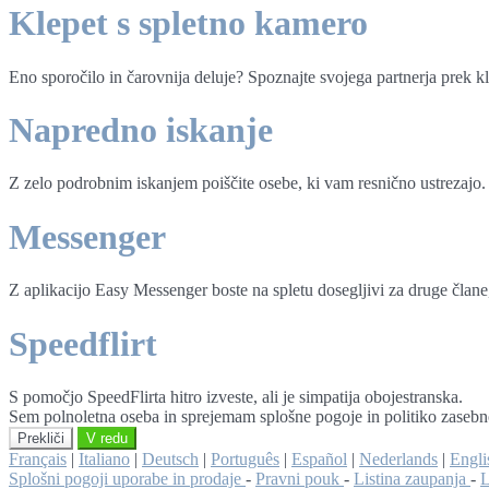
Klepet s spletno kamero
Eno sporočilo in čarovnija deluje? Spoznajte svojega partnerja prek k
Napredno iskanje
Z zelo podrobnim iskanjem poiščite osebe, ki vam resnično ustrezajo.
Messenger
Z aplikacijo Easy Messenger boste na spletu dosegljivi za druge člane, 
Speedflirt
S pomočjo SpeedFlirta hitro izveste, ali je simpatija obojestranska.
Sem polnoletna oseba in sprejemam splošne pogoje in politiko zasebn
Prekliči
V redu
Français
|
Italiano
|
Deutsch
|
Português
|
Español
|
Nederlands
|
Engli
Splošni pogoji uporabe in prodaje
-
Pravni pouk
-
Listina zaupanja
-
L