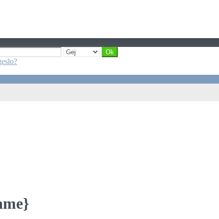
geslo?
Name}