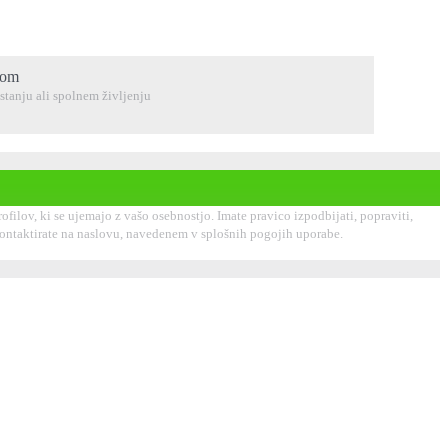
com
stanju ali spolnem življenju
ilov, ki se ujemajo z vašo osebnostjo. Imate pravico izpodbijati, popraviti,
 kontaktirate na naslovu, navedenem v splošnih pogojih uporabe.