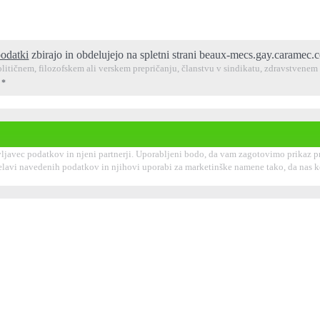
podatki
zbirajo in obdelujejo na spletni strani beaux-mecs.gay.caramec.
litičnem, filozofskem ali verskem prepričanju, članstvu v sindikatu, zdravstvenem 
.
*
ljavec podatkov in njeni partnerji. Uporabljeni bodo, da vam zagotovimo prikaz prof
obdelavi navedenih podatkov in njihovi uporabi za marketinške namene tako, da nas