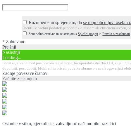
Razumeme in sprejemam, da
se moji občutljivi osebni 
Občutljiv osebni podatek je podatek o rasnem ali etničnem izvoru, po
Sem polnoleten/-na in se strinjam s
Splošni pogoji
in
Pravila o zasebnosti
* Zahtevano
Prejšnji
Naslednji
Loading...
Podatke, zbrane med postopkom registracije, bo uporabila družba LBI, ki je uprav
dopolniti, posodobiti, blokirati in brisati podatke zbrane o vas ali ugovarjati 
Zadnje povezave članov
Začnite z iskanjem
Ostanite v stiku, kjerkoli ste, zahvaljujoč naši mobilni različici